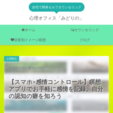
自宅で簡単セルフカウンセリング
心理オフィス「みどりの」
ホーム
カウンセリング
症状別イメージ瞑想
ブログ
心理療法
2020.10.20
2022.04.27
【スマホ×感情コントロール】瞑想
アプリでお手軽に感情を記録。自分
の認知の癖を知ろう