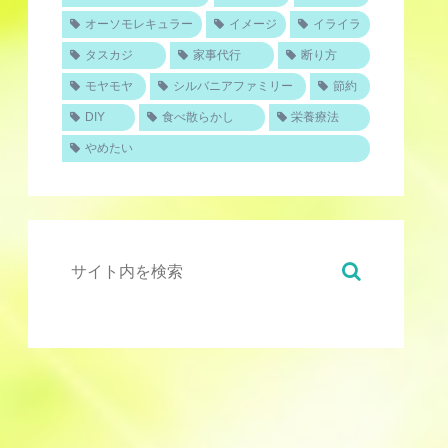
オーソモレキュラー
イメージ
イライラ
タスカジ
家事代行
断り方
モヤモヤ
シルバニアファミリー
節約
DIY
食べ散らかし
栄養療法
やめたい