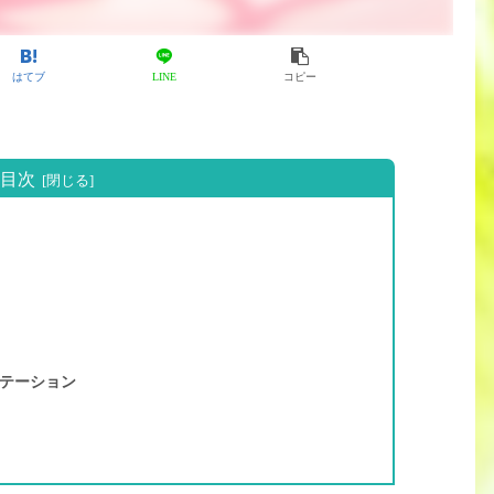
はてブ
LINE
コピー
目次
テーション