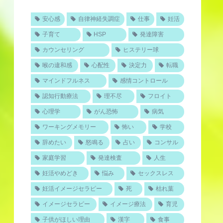
安心感
自律神経失調症
仕事
妊活
子育て
HSP
発達障害
カウンセリング
ヒステリー球
喉の違和感
心配性
決定力
転職
マインドフルネス
感情コントロール
認知行動療法
理不尽
フロイト
心理学
がん恐怖
病気
ワーキングメモリー
怖い
学校
辞めたい
怒鳴る
占い
コンサル
家庭学習
発達検査
人生
妊活やめどき
悩み
セックスレス
妊活イメージセラピー
死
枯れ葉
イメージセラピー
イメージ療法
育児
子供がほしい理由
漢字
食事