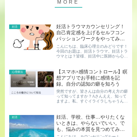
妊活トラウマカウンセリング！
妊活
自己肯定感を上げるセルフコン
パッションワークをやってみよ
う
こんにちは、臨床心理士のみどりです！
今回のお題は、妊活トラウマ。妊活トラ
ウマとは？皆様、妊活中に医師から心無
い一言を言われて傷ついた経験はありま
せんか？？それ以来、病院に行くのが嫌
になったり、治療をするのが怖くなって
【スマホ×感情コントロール】瞑
心理療法
しまったり……。それは立...
想アプリでお手軽に感情を記
録。自分の認知の癖を知ろう
突然ですが、皆さんは自分の考え方の癖
って知ってますか？Aさんええ、知って
ますよ。私、すぐイライラしちゃうんで
す。みどりじゃあ、どう考えて怒るの
か、自分の思考の癖は気づいてますか？
分かっているようでいて、なかなか気づ
妊活、学校、仕事…やりたくな
妊活
かないものです。例えば、大...
いときは、やらないでいい。で
も、悩みの本質を見つめてみよ
う
こんにちは、カウンセリングルーム