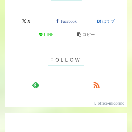
X
Facebook
はてブ
LINE
コピー
office-midorino