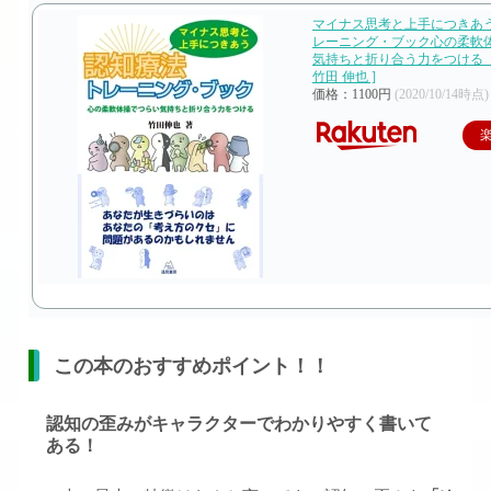
マイナス思考と上手につきあう
レーニング・ブック心の柔軟
気持ちと折り合う力をつける【
竹田 伸也 ]
価格：1100円
(2020/10/14時点)
この本のおすすめポイント！！
認知の歪みがキャラクターでわかりやすく書いて
ある！