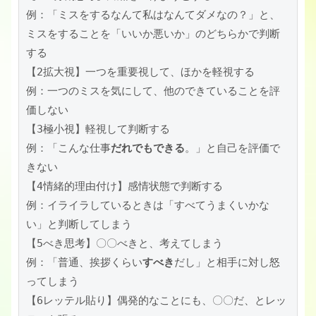
例：「ミスをするなんて私はなんてダメなの？」と、
ミスをすることを「いいか悪いか」のどちらかで判断
する

【2拡大視】一つを重要視して、ほかを軽視する

例：一つのミスを気にして、他のできていることを評
価しない

【3極小視】軽視して判断する

例：「こんな仕事
だれでもできる
。」と自己を評価で
きない

【4情緒的理由付け】感情状態で判断する

例：イライラしているときは「すべてうまくいかな
い」と判断してしまう

【5べき思考】〇〇べきと、考えてしまう

例：「普通、挨拶くらい
すべき
だし」と相手に対し怒
ってしまう

【6レッテル貼り】偶発的なことにも、〇〇だ、とレッ