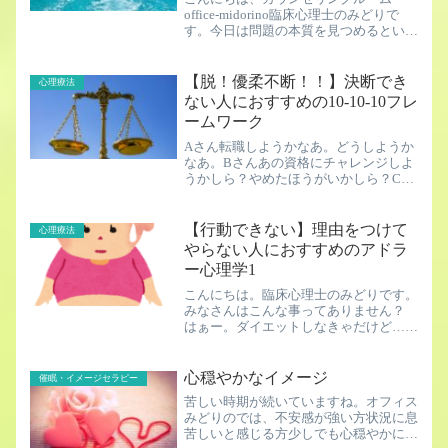
office-midorino臨床心理士のみどりで
す。今日は問題の本質を見つめるという
ことについてのお話。妊活したくない時
はしなくていい 仕事をしたくない時は
しなくていい 学校に行きたくない時は
【脱！優柔不断！！】決断でき
心理療法
行かなくていい...
ない人におすすめの10-10-10フレ
ームワーク
Aさん転職しようかなあ。どうしようか
なあ。Bさんあの資格にチャレンジしよ
うかしら？やめたほうがいかしら？Cさ
ん苦手なあの人からのお誘い…断るべき
か、否か…はい、全国津々浦々、決めら
れない属ホモサピエンスの皆様ごきげん
【行動できない】理由をつけて
心理療法
よう。臨床心理士のみどり...
やらない人におすすめのアドラ
ー心理学1
こんにちは。臨床心理士のみどりです。
みなさんはこんな事ってありません？
はぁー。ダイエットしなきゃだけど…で
きない…。 資格の勉強したいけど、や
る気が起きない…。 あの人、苦手だけ
ど断れない…こんな、☓☓だから、○○し
心穏やかなイメージ
催眠・イメージセラピー
たいけど、出来ない。あ...
苦しい時期が続いていますね。オフィス
みどりのでは、不安感が強い方状況に息
苦しいと感じる方少しでも心穏やかに1