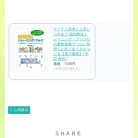
マイナス思考と上手に
つきあう 認知療法ト
レーニング・ブック心
の柔軟体操でつらい気
持ちと折り合う力をつ
ける【電子書籍】[ 竹
田 伸也 ]
価格：1100円
(2020/10/14時点)
心理療法