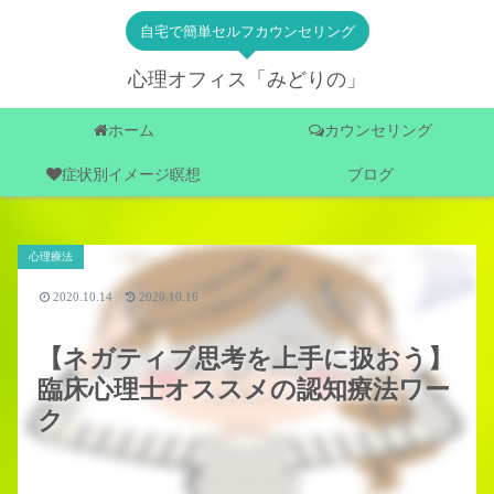
自宅で簡単セルフカウンセリング
心理オフィス「みどりの」
ホーム
カウンセリング
症状別イメージ瞑想
ブログ
心理療法
2020.10.14
2020.10.16
【ネガティブ思考を上手に扱おう】
臨床心理士オススメの認知療法ワー
ク