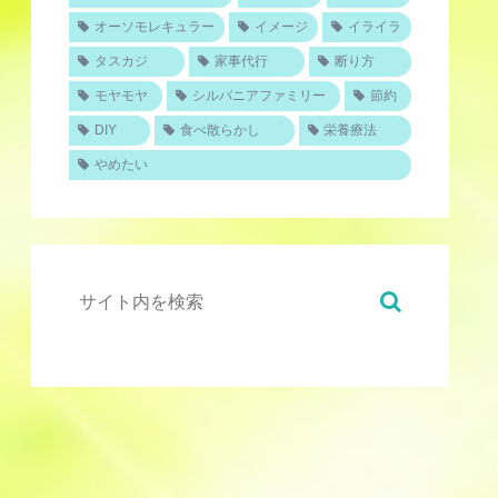
オーソモレキュラー
イメージ
イライラ
タスカジ
家事代行
断り方
モヤモヤ
シルバニアファミリー
節約
DIY
食べ散らかし
栄養療法
やめたい