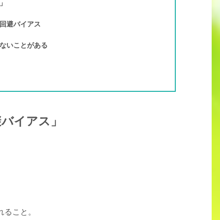
」
回避バイアス
ないことがある
避バイアス」
れること。