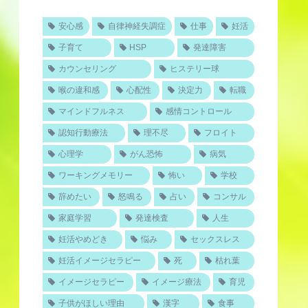
安心感
自律神経失調症
仕事
妊活
子育て
HSP
発達障害
カウンセリング
ヒステリー球
喉の違和感
心配性
決定力
転職
マインドフルネス
感情コントロール
認知行動療法
理不尽
フロイト
心理学
がん恐怖
病気
ワーキングメモリー
怖い
学校
辞めたい
怒鳴る
占い
コンサル
家庭学習
発達検査
人生
妊活やめどき
悩み
セックスレス
妊活イメージセラピー
死
枯れ葉
イメージセラピー
イメージ療法
育児
子供がほしい理由
漢字
食事