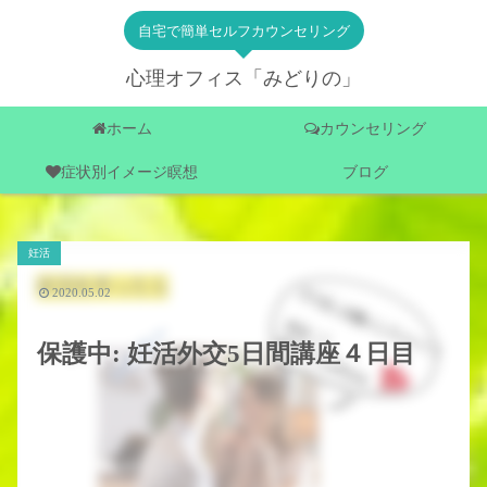
自宅で簡単セルフカウンセリング
心理オフィス「みどりの」
ホーム
カウンセリング
症状別イメージ瞑想
ブログ
妊活
2020.05.02
保護中: 妊活外交5日間講座４日目