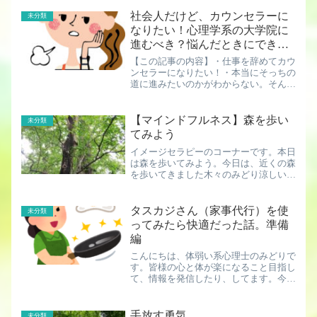
が、今後どのような仕事に就けばいいの
かについて考察したいと思います。断然
社会人だけど、カウンセラーに
未分類
融通がきく仕事一番のおす...
なりたい！心理学系の大学院に
進むべき？悩んだときにできる
こと
【この記事の内容】・仕事を辞めてカウ
ンセラーになりたい！・本当にそっちの
道に進みたいのかがわからない。そんな
人におすすめの方法を臨床心理士が教え
ます。社会人だけどカウンセラーになり
たい 仕事を辞めてカウンセラーになり
【マインドフルネス】森を歩い
未分類
たい…。現実的？？仕事を...
てみよう
イメージセラピーのコーナーです。本日
は森を歩いてみよう。今日は、近くの森
を歩いてきました木々のみどり涼しい風
風の音木の香り鳥の声水の音どれもとて
も美しい心を静かにして、音を聞きまし
ょう空気を感じましょう。森を自分にな
タスカジさん（家事代行）を使
未分類
じませましょう。 心を静...
ってみたら快適だった話。準備
編
こんにちは、体弱い系心理士のみどりで
す。皆様の心と体が楽になること目指し
て、情報を発信したり、してます。今回
はヒト科ヒト属 体弱い母系ヒトの皆様
にお役に立てそうなお話です。そう、家
事代行って実際にどうなの？って話。使
手放す勇気
未分類