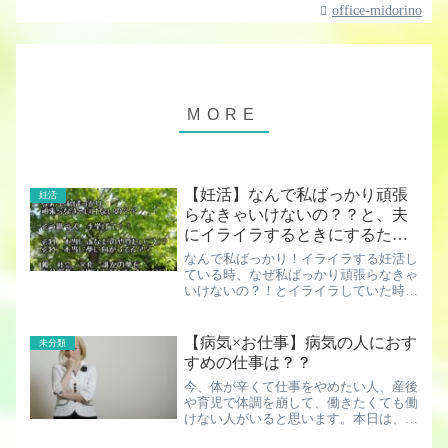
office-midorino
【妊活】なんで私ばっかり頑張
妊活
らなきゃいけないの？？と、夫
にイライラするときにするたっ
た一つのこと
なんで私ばっかり！イライラする妊活し
ている時、なぜ私ばっかり頑張らなきゃ
いけないの？！とイライラしていた時が
ありました。私は頑張ってるのに、夫
は、頑張ってくれない同じ熱量で頑張っ
て欲しい。ここで今日は私ばかりとイラ
【病気×お仕事】病気の人におす
未分類
イラしている時の心の中につ...
すめの仕事は？？
今、体が辛くて仕事をやめたい人、産後
や育児で体調を崩して、働きたくても働
けない人がいると思います。本日は、そ
んな病気の人、体調を崩して働けない人