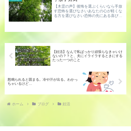
ってみたのでリポートしま...
【木霊の声】後悔を選ぶくらいなら手放
す恐怖を選びなさいあなたの心が軽くな
る方を選びなさい恐怖の先にある喜びに
向かって生きなさい皆さんこんにちは今
日は雨が降る中少し遠くの山の神社まで
お参りしてきました。結構勾配があって
きつかった。本日のメッセ...
【妊活】なんで私ばっかり頑張らなきゃいけ
ないの？？と、夫にイライラするときにする
たった一つのこと
怒鳴られると固まる。冷や汗が出る。わかっ
ちゃいるけど…
ホーム
ブログ
妊活