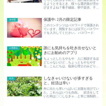
えようとするとき、様々な選択肢が浮か
びますよね？養子縁組、卵子提供、子育
てボランティア趣味の再開、資格を取
る、転職…本当はやりたいことがあるの
に動けない…怖くて動けない…そんな妊
保護中: 2月の限定記事
未分類
活の心理についてお話します...
このコンテンツはパスワードで保護され
ています。閲覧するには以下にパスワー
ドを入力してください。 パスワード:
誰にも気持ちを吐き出せないと
心理療法
きにお勧めのアプリ
ちょっとしたもやもや 人に相談するほ
どじゃないけど…ちょっともやもやす
る…こんにちは。臨床心理士のみどりで
す。皆さんは、日常でちょっともやもや
したり、「誰にも話せないなあ…」と思
うことはありませんか？例えば、職場の
しなきゃいけないが多すぎる
妊活
上司に怒鳴られたり、変なク...
と、妊活は辛い
外に出たら草いっぱいに太陽を浴びてい
た。これらはいつも自由。 妊活をして
いた時は〇〇しなきゃ…と常に強制的な
声が聞こえていた。基礎体温測らなき
ゃ 温活しなきゃ漢方飲まなきゃこの、