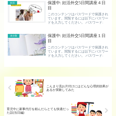
しなきゃ……辛かった。でも、しなくて
保護中: 妊活外交5日間講座４日
妊活
いいのよね。しないといけな...
目
このコンテンツはパスワードで保護され
ています。閲覧するには以下にパスワー
ドを入力してください。 パスワード:
保護中: 妊活外交5日間講座１日
未分類
目
このコンテンツはパスワードで保護され
ています。閲覧するには以下にパスワー
ドを入力してください。 パスワード:
こんまり流お片付けにはどんな心理的効果が
あるか実験してみた
育児中に家事代行を頼んだらとても快適だっ
た話(当日編)