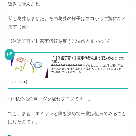
進みませんよね。
私も葛藤しました。その葛藤の様子はココからご覧になれ
ます（笑)
【体楽子育て】家事代行を雇う①決めるまでの心理
『【体楽子育て】家事代行を雇う①決めるまでの
心理』
☘️☘️☘️☘️☘️☘️☘️☘️☘️☘️☘️☘️☘️🍀どうもこんにちは体の弱い系心
理士みどりです体が楽に心が楽になるように日々自分を使っ
て実験しています自分の…
ameblo.jp
↑↑↑私の心の声、ダダ漏れブログです…。
でも、まぁ、エイヤッと腹を決めて一度は使ってみること
にしたのです。