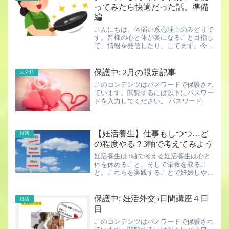
則でお金がうまく入ってくる...
ってみたら快適だった話。準備
編
こんにちは、体弱い系心理士のみどりで
す。皆様の心と体が楽になること目指し
て、情報を発信したり、してます。今回
はヒト科ヒト属 体弱い母系ヒトの皆様
にお役に立てそうなお話です。そう、家
事代行って実際にどうなの？って話。使
保護中: 2月の限定記事
未分類
ってみたのでリポートしま...
このコンテンツはパスワードで保護され
ています。閲覧するには以下にパスワー
ドを入力してください。 パスワード:
【妊活養生】仕事もしつつ…ど
妊活
の程度やる？3軸で考えてみよう
妊活養生は3軸で考える妊活養生は心と
体を休めること、そして栄養を取るこ
と。これらを実践することで妊娠しやす
くなることを指します。仕事を辞めてガ
ッツリ養生するが、仕事は諦める？ある
いは、やめずに全く養生しない？という
保護中: 妊活外交5日間講座４日
妊活
極端な二択の選択ではなくて...
目
このコンテンツはパスワードで保護され