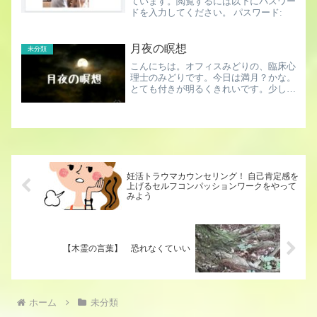
ています。閲覧するには以下にパスワー
ドを入力してください。 パスワード:
月夜の瞑想
未分類
こんにちは。オフィスみどりの、臨床心
理士のみどりです。今日は満月？かな。
とても付きが明るくきれいです。少し月
を見つめて、リラックスしましょう。
.standfm-embed-iframe { height: 190px; }
@media ...
妊活トラウマカウンセリング！ 自己肯定感を
上げるセルフコンパッションワークをやって
みよう
【木霊の言葉】 恐れなくていい
ホーム
未分類