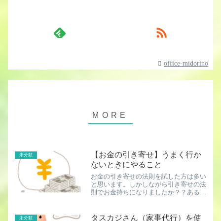
office-midorino
【お金の引き寄せ】うまく行か
未分類
ないときにやること
お金の引き寄せの法則を試した方は多い
と思います。しかしながら引き寄せの法
則でお金持ちになりましたか？？ある一
部の人たちはうまくいったかもしれませ
ん。しかし多くの人はうまくいきませ
ん。結論から言いますと、引き寄せの法
タスカジさん（家事代行）を使
未分類