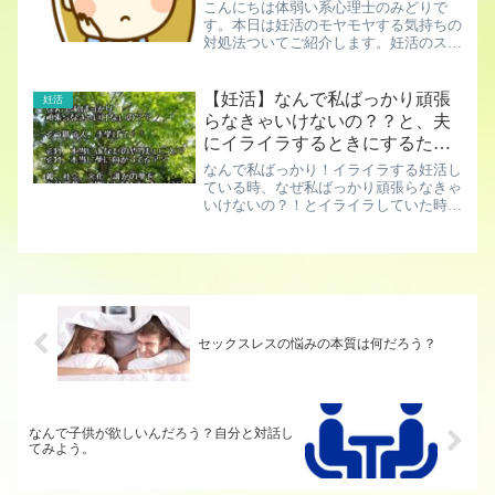
こんにちは体弱い系心理士のみどりで
す。本日は妊活のモヤモヤする気持ちの
対処法ついてご紹介します。妊活のスト
レスは多岐にわたる妊活って色々とスト
レスが溜まりますよね。妊活中のストレ
スって多岐にわたると思うんです。いつ
【妊活】なんで私ばっかり頑張
妊活
妊娠するんだろう？本当に妊...
らなきゃいけないの？？と、夫
にイライラするときにするたっ
た一つのこと
なんで私ばっかり！イライラする妊活し
ている時、なぜ私ばっかり頑張らなきゃ
いけないの？！とイライラしていた時が
ありました。私は頑張ってるのに、夫
は、頑張ってくれない同じ熱量で頑張っ
て欲しい。ここで今日は私ばかりとイラ
イラしている時の心の中につ...
セックスレスの悩みの本質は何だろう？
なんで子供が欲しいんだろう？自分と対話し
てみよう。