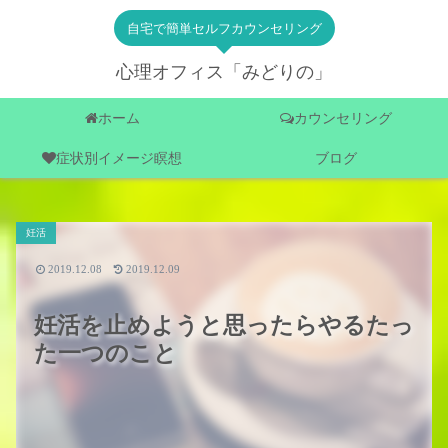
自宅で簡単セルフカウンセリング
心理オフィス「みどりの」
ホーム
カウンセリング
症状別イメージ瞑想
ブログ
妊活
2019.12.08
2019.12.09
妊活を止めようと思ったらやるたっ
た一つのこと