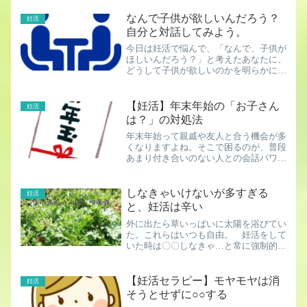
なんで子供が欲しいんだろう？
妊活
自分と対話してみよう。
今日は妊活で悩んで、「なんで、子供が
ほしいんだろう？」と考えたあなたに、
どうして子供が欲しいのかを明らかにす
る、そんな自分との対話方法をお教えし
ます。自分との対話方法 子供が欲しい
理由を書き出す最初の理由 最初に子供
【妊活】年末年始の「お子さん
妊活
が欲しい理由は何でしょう...
は？」の対処法
年末年始って親戚や友人と合う機会が多
くなりますよね。そこで困るのが、普段
あまり付き合いのない人との会話パワー
ワード「お子さんは？」これは、無難な
会話の糸口なんです。相手に悪気はな
い。でも、でも、このワード、辛いです
しなきゃいけないが多すぎる
妊活
よね。だって、妊活民は「欲...
と、妊活は辛い
外に出たら草いっぱいに太陽を浴びてい
た。これらはいつも自由。 妊活をして
いた時は〇〇しなきゃ…と常に強制的な
声が聞こえていた。基礎体温測らなき
ゃ 温活しなきゃ漢方飲まなきゃこの、
しなきゃ……辛かった。でも、しなくて
【妊活セラピー】モヤモヤは消
妊活
いいのよね。しないといけな...
そうとせずに○○する