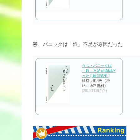
鬱、パニックは「鉄」不足が原因だった
うつ・パニックは
「鉄」不足が原因だ
った [ 藤川徳美 ]
価格：814円（税
込、送料無料)
(2019/11/8時点)