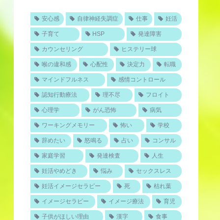
安心感
自律神経失調症
仕事
妊活
子育て
HSP
発達障害
カウンセリング
ヒステリー球
喉の違和感
心配性
決定力
転職
マインドフルネス
感情コントロール
認知行動療法
理不尽
フロイト
心理学
がん恐怖
病気
ワーキングメモリー
怖い
学校
辞めたい
怒鳴る
占い
コンサル
家庭学習
発達検査
人生
妊活やめどき
悩み
セックスレス
妊活イメージセラピー
死
枯れ葉
イメージセラピー
イメージ療法
育児
子供がほしい理由
漢字
食事