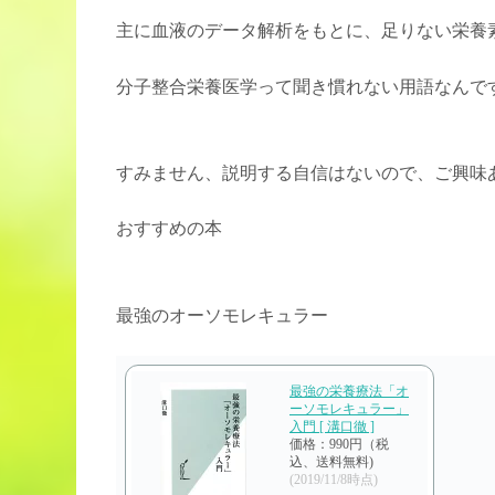
主に血液のデータ解析をもとに、足りない栄養
分子整合栄養医学って聞き慣れない用語なんで
すみません、説明する自信はないので、ご興味
おすすめの本
最強のオーソモレキュラー
最強の栄養療法「オ
ーソモレキュラー」
入門 [ 溝口徹 ]
価格：990円（税
込、送料無料)
(2019/11/8時点)