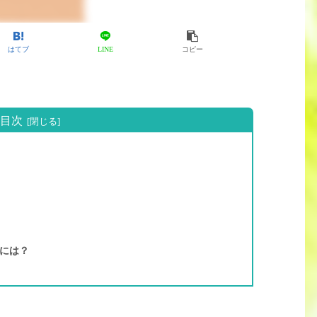
はてブ
LINE
コピー
目次
には？