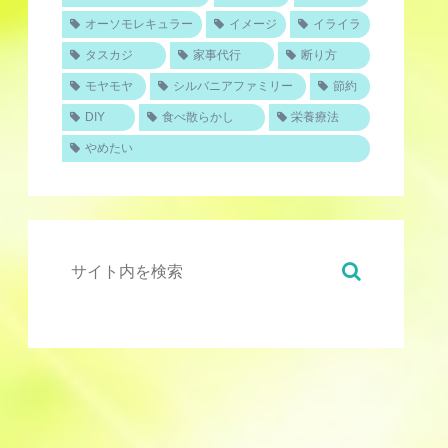
オーソモレキュラー
イメージ
イライラ
タスカジ
家事代行
断り方
モヤモヤ
シルバニアファミリー
節約
DIY
食べ散らかし
栄養療法
やめたい