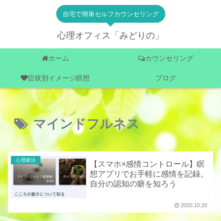
自宅で簡単セルフカウンセリング
心理オフィス「みどりの」
ホーム
カウンセリング
症状別イメージ瞑想
ブログ
マインドフルネス
心理療法
【スマホ×感情コントロール】瞑
想アプリでお手軽に感情を記録。
自分の認知の癖を知ろう
2020.10.20