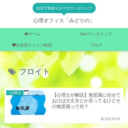
自宅で簡単セルフカウンセリング
心理オフィス「みどりの」
ホーム
カウンセリング
症状別イメージ瞑想
ブログ
フロイト
心理療法
【心理士が解説】無意識に任せて
おけば大丈夫とか言ってるけどそ
の無意識って何？
2021.02.04