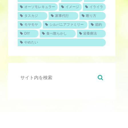
オーソモレキュラー
イメージ
イライラ
タスカジ
家事代行
断り方
モヤモヤ
シルバニアファミリー
節約
DIY
食べ散らかし
栄養療法
やめたい