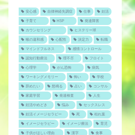
安心感
自律神経失調症
仕事
妊活
子育て
HSP
発達障害
カウンセリング
ヒステリー球
喉の違和感
心配性
決定力
転職
マインドフルネス
感情コントロール
認知行動療法
理不尽
フロイト
心理学
がん恐怖
病気
ワーキングメモリー
怖い
学校
辞めたい
怒鳴る
占い
コンサル
家庭学習
発達検査
人生
妊活やめどき
悩み
セックスレス
妊活イメージセラピー
死
枯れ葉
イメージセラピー
イメージ療法
育児
子供がほしい理由
漢字
食事