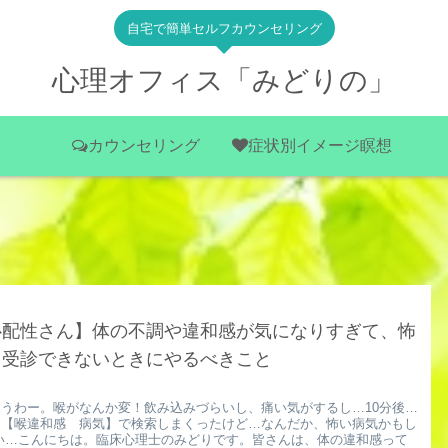
自宅で簡単セルフカウンセリング
心理オフィス「みどりの」
カウンセリング
症状別イメージ瞑想
心配性さん】体の不調や違和感が気になりすぎて、怖
て受診できないときにやるべきこと
んうわー。喉がなんか変！飲み込みづらいし、痛い気がするし…10分後…
ん【喉違和感 病気】で検索しまくったけど…なんだか、怖い病気かもし
い…こんにちは。臨床心理士のみどりです。皆さんは、体の違和感って