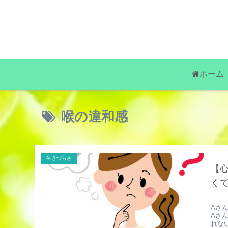
ホーム
喉の違和感
生きづらさ
【
く
Aさ
Aさ
れな